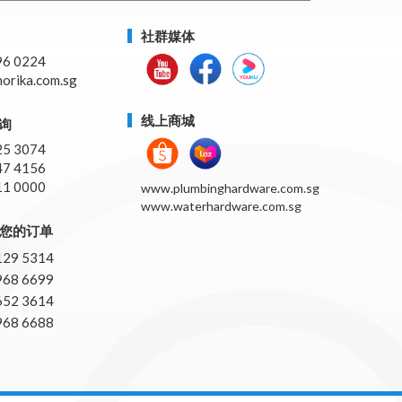
社群媒体
96 0224
orika.com.sg
线上商城
询
25 3074
47 4156
11 0000
www.plumbinghardware.com.sg
www.waterhardware.com.sg
pp您的订单
129 5314
968 6699
652 3614
968 6688