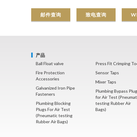
邮件查询
致电查询
W
产品
Ball Float valve
Press Fit Crimping To
Fire Protection
Sensor Taps
Accessories
Mixer Taps
Galvanized Iron Pipe
Plumbing Bypass Plu
Fasteners
for Air Test (Pneumat
Plumbing Blocking
testing Rubber Air
Plugs For Air Test
Bags)
(Pneumatic testing
Rubber Air Bags)