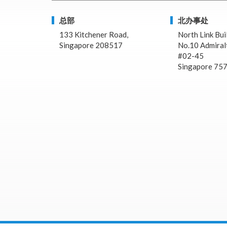
总部
北办事处
133 Kitchener Road,
North Link Bui
Singapore 208517
No.10 Admiralt
#02-45
Singapore 75