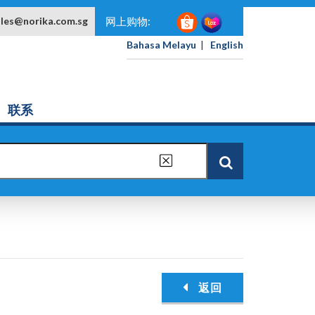
ales@norika.com.sg
网上购物:
Bahasa Melayu
|
English
联系
返回