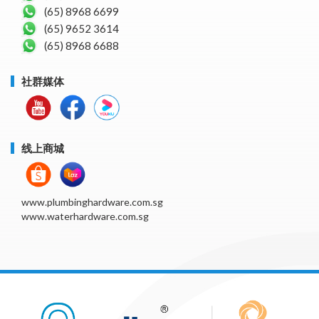
(65) 8968 6699
(65) 9652 3614
(65) 8968 6688
社群媒体
线上商城
www.plumbinghardware.com.sg
www.waterhardware.com.sg