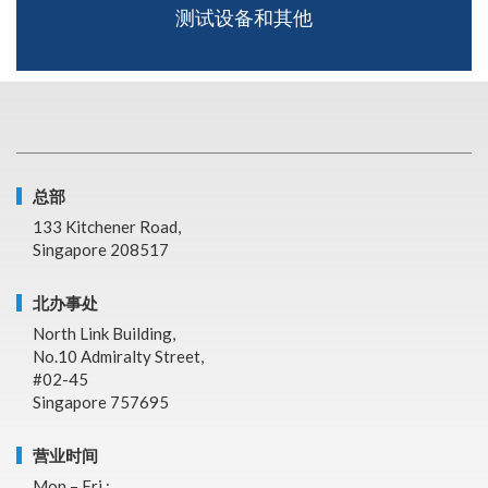
测试设备和其他
总部
133 Kitchener Road,
Singapore 208517
北办事处
North Link Building,
No.10 Admiralty Street,
#02-45
Singapore 757695
营业时间
Mon – Fri :