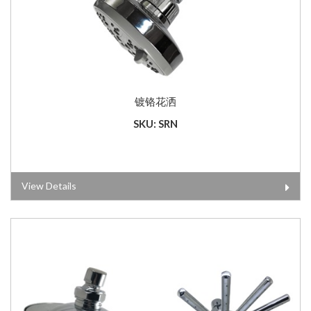
镀铬花洒
SKU: SRN
View Details