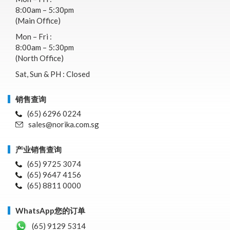
8:00am – 5:30pm
(Main Office)
Mon – Fri :
8:00am – 5:30pm
(North Office)
Sat, Sun & PH : Closed
销售查询
(65) 6296 0224
sales@norika.com.sg
产业销售查询
(65) 9725 3074
(65) 9647 4156
(65) 8811 0000
WhatsApp您的订单
(65) 9129 5314