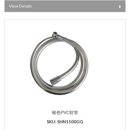
View Details
银色PVC软管
SKU: SHN1500GG