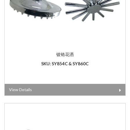
镀铬花洒
SKU: SY854C & SY860C
View Details