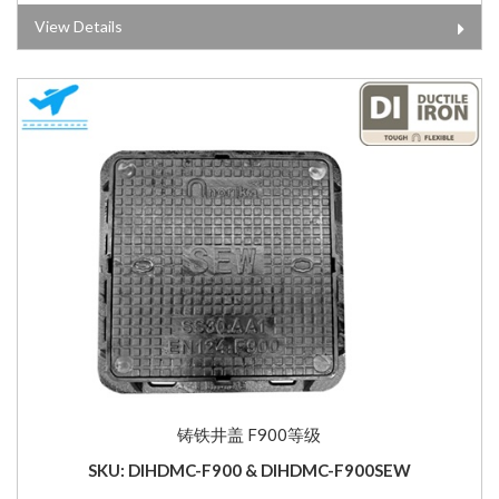
View Details
铸铁井盖 F900等级
SKU: DIHDMC-F900 & DIHDMC-F900SEW