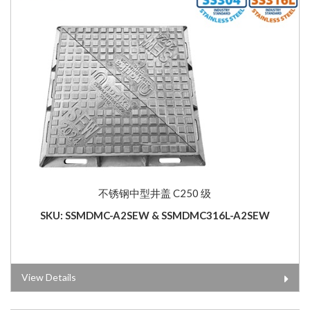
不锈钢中型井盖 C250 级
SKU: SSMDMC-A2SEW & SSMDMC316L-A2SEW
View Details