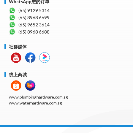
WhatsApp您的订单
(65) 9129 5314
(65) 8968 6699
(65) 9652 3614
(65) 8968 6688
社群媒体
线上商城
www.plumbinghardware.com.sg
www.waterhardware.com.sg