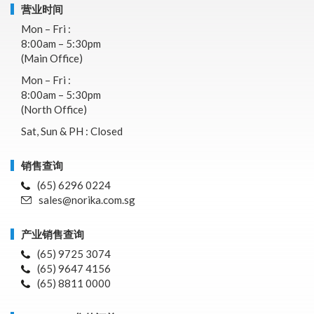
营业时间
Mon – Fri :
8:00am – 5:30pm
(Main Office)
Mon – Fri :
8:00am – 5:30pm
(North Office)
Sat, Sun & PH : Closed
销售查询
(65) 6296 0224
sales@norika.com.sg
产业销售查询
(65) 9725 3074
(65) 9647 4156
(65) 8811 0000