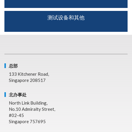
测试设备和其他
总部
133 Kitchener Road,
Singapore 208517
北办事处
North Link Building,
No.10 Admiralty Street,
#02-45
Singapore 757695